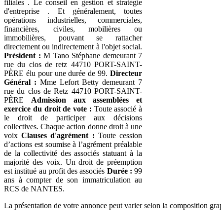
filiales . Le conseil en gestion et stratégie
d'entreprise . Et généralement, toutes
opérations industrielles, commerciales,
financières, civiles, mobilières ou
immobilières, pouvant se rattacher
directement ou indirectement à l'objet social.
Président :
M Tano Stéphane demeurant 7
rue du clos de retz 44710 PORT-SAINT-
PÈRE élu pour une durée de 99.
Directeur
Général :
Mme Lefort Betty demeurant 7
rue du clos de Retz 44710 PORT-SAINT-
PÈRE
Admission aux assemblées et
exercice du droit de vote :
Toute associé à
le droit de participer aux décisions
collectives. Chaque action donne droit à une
voix
Clauses d'agrément :
Toute cession
d’actions est soumise à l’agrément préalable
de la collectivité des associés statuant à la
majorité des voix. Un droit de préemption
est institué au profit des associés
Durée :
99
ans à compter de son immatriculation au
RCS de NANTES.
La présentation de votre annonce peut varier selon la composition gra