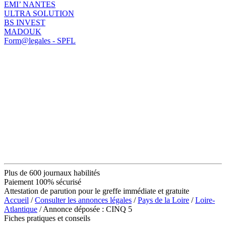
EMI’ NANTES
ULTRA SOLUTION
BS INVEST
MADOUK
Form@legales - SPFL
Plus de 600 journaux habilités
Paiement 100% sécurisé
Attestation de parution pour le greffe immédiate et gratuite
Accueil
/
Consulter les annonces légales
/
Pays de la Loire
/
Loire-
Atlantique
/ Annonce déposée : CINQ 5
Fiches pratiques et conseils