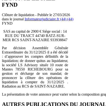
FYND
Clôture de liquidation - Publiée le 27/03/2026
dans le journal
Informateurjudiciaire.fr (44) (44)
FYND
SAS au capital de 2900 € Siège social : 14
RUE DU TRAICT 44740 BATZ-SUR-
MER RCS SAINT-NAZAIRE 933938847
Par décision Assemblée Générale
Extraordinaire du 31/12/2025 il a été décidé
: d’approuver les comptes définitifs de la
liquidation; de donner quitus au liquidateur,
la société LS Advisory située 10 route de
Mantes 78550 RICHEBOURG pour sa
gestion et décharge de son mandat; de
prononcer la clôture des opérations de
liquidation à compter du 31/12/2025 .
Radiation au RCS de SAINT-NAZAIRE.
La présentation de votre annonce peut varier selon la composition gra
AUTRES PUBLICATIONS DU JOURNA