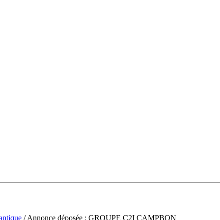
antique
/ Annonce déposée : GROUPE C2I CAMPBON