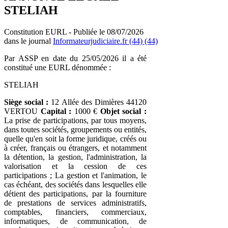
STELIAH
Constitution EURL - Publiée le 08/07/2026
dans le journal
Informateurjudiciaire.fr (44) (44)
Par ASSP en date du 25/05/2026 il a été
constitué une EURL dénommée :
STELIAH
Siège social :
12 Allée des Dimières 44120
VERTOU
Capital :
1000 €
Objet social :
La prise de participations, par tous moyens,
dans toutes sociétés, groupements ou entités,
quelle qu'en soit la forme juridique, créés ou
à créer, français ou étrangers, et notamment
la détention, la gestion, l'administration, la
valorisation et la cession de ces
participations ; La gestion et l'animation, le
cas échéant, des sociétés dans lesquelles elle
détient des participations, par la fourniture
de prestations de services administratifs,
comptables, financiers, commerciaux,
informatiques, de communication, de