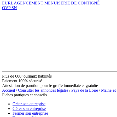
EURL AGENCEMENT MENUISERIE DE CONTIGNÉ
OVP SN
Plus de 600 journaux habilités
Paiement 100% sécurisé
Attestation de parution pour le greffe immédiate et gratuite
Accueil
/
Consulter les annonces légales
/
Pays de la Loire
/
Maine-et
Fiches pratiques et conseils
Créer son entreprise
Gérer son entreprise
Fermer son entreprise