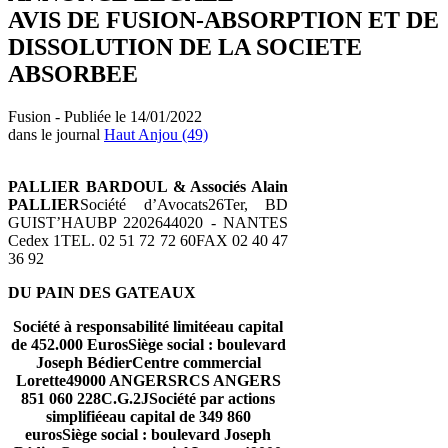
AVIS DE FUSION-ABSORPTION ET DE
DISSOLUTION DE LA SOCIETE
ABSORBEE
Fusion - Publiée le 14/01/2022
dans le journal
Haut Anjou (49)
PALLIER BARDOUL & Associés Alain
PALLIER
Société d’Avocats26Ter, BD
GUIST’HAUBP 2202644020 - NANTES
Cedex 1TEL. 02 51 72 72 60FAX 02 40 47
36 92
DU PAIN DES GATEAUX
Société à responsabilité limitéeau capital
de 452.000 EurosSiège social : boulevard
Joseph BédierCentre commercial
Lorette49000 ANGERSRCS ANGERS
851 060 228C.G.2JSociété par actions
simplifiéeau capital de 349 860
eurosSiège social : boulevard Joseph