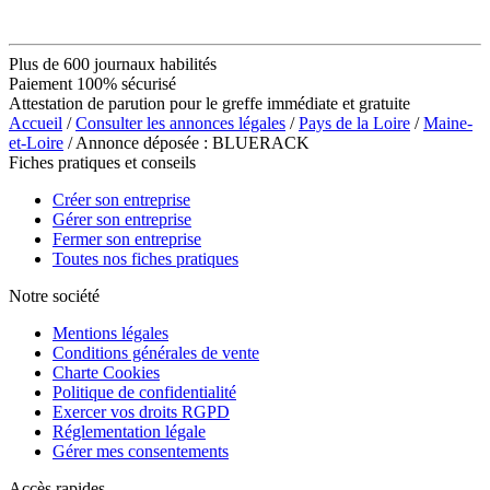
Plus de 600 journaux habilités
Paiement 100% sécurisé
Attestation de parution pour le greffe immédiate et gratuite
Accueil
/
Consulter les annonces légales
/
Pays de la Loire
/
Maine-
et-Loire
/ Annonce déposée : BLUERACK
Fiches pratiques et conseils
Créer son entreprise
Gérer son entreprise
Fermer son entreprise
Toutes nos fiches pratiques
Notre société
Mentions légales
Conditions générales de vente
Charte Cookies
Politique de confidentialité
Exercer vos droits RGPD
Réglementation légale
Gérer mes consentements
Accès rapides