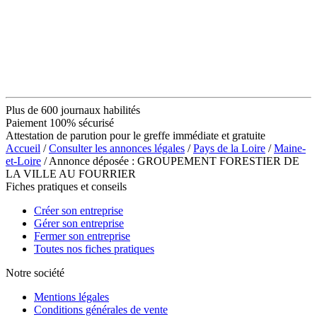
Plus de 600 journaux habilités
Paiement 100% sécurisé
Attestation de parution pour le greffe immédiate et gratuite
Accueil
/
Consulter les annonces légales
/
Pays de la Loire
/
Maine-
et-Loire
/ Annonce déposée : GROUPEMENT FORESTIER DE
LA VILLE AU FOURRIER
Fiches pratiques et conseils
Créer son entreprise
Gérer son entreprise
Fermer son entreprise
Toutes nos fiches pratiques
Notre société
Mentions légales
Conditions générales de vente