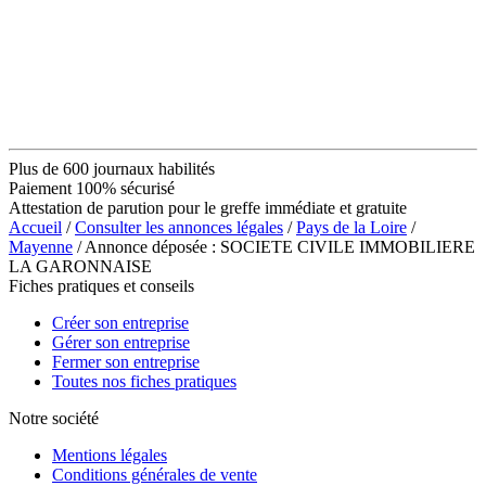
Plus de 600 journaux habilités
Paiement 100% sécurisé
Attestation de parution pour le greffe immédiate et gratuite
Accueil
/
Consulter les annonces légales
/
Pays de la Loire
/
Mayenne
/ Annonce déposée : SOCIETE CIVILE IMMOBILIERE
LA GARONNAISE
Fiches pratiques et conseils
Créer son entreprise
Gérer son entreprise
Fermer son entreprise
Toutes nos fiches pratiques
Notre société
Mentions légales
Conditions générales de vente