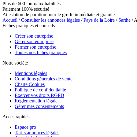
Plus de 600 journaux habilités
Paiement 100% sécurisé
Attestation de parution pour le greffe immédiate et gratuite
Accueil
/
Consulter les annonces légales
/
Pays de la Loire
/
Sarthe
/ 
Fiches pratiques et conseils
Créer son entreprise
Gérer son entreprise
Fermer son entreprise
Toutes nos fiches pratiques
Notre société
Mentions légales
Conditions générales de vente
Charte Cookies
Politique de confidentialité
Exercer vos droits RGPD
Réglementation légale
Gérer mes consentements
Accès rapides
Espace pro
Tarifs annonces légales