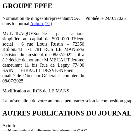
GROUPE FPEE
Nomination de dirigeant/représentant/CAC - Publiée le 24/07/2025
dans le journal
Actu.fr (72)
MULTILAQUESociété par actions
simplifiée au capital de 500 000 €Siège
social : 6 rue Louis Rustin – 72350
Brûlon343 171 781 RCS LE MANSPar
décision du président du 08/07/2025 , il a
été décidé de nommer M MEHAUT Jérôme
demeurant 11 bis Rue de Lagny 77400
SAINT-THIBAULT-DESVIGNESen
qualité de Directeur-Général à compter du
08/07/2025 .
Modification au RCS de LE MANS.
La présentation de votre annonce peut varier selon la composition gra
AUTRES PUBLICATIONS DU JOURNA
Actu.fr
en Nomination de dirigeant/représentant/CAC