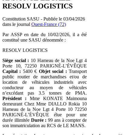
RESOLV LOGISTICS
Constitution SASU - Publiée le 03/04/2026
dans le journal
Ouest-France (72)
Par ASSP en date du 10/02/2026, il a été
constitué une SASU dénommée :
RESOLV LOGISTICS
Siège social :
10 Hameau de la Noe Lgt 4
Porte 10, 72250 PARIGNÉ-L’ÉVÊQUE
Capital :
5400 €
Objet social :
Transport
public routier de marchandises et/ou de
location de véhicules industriels avec
conducteur au moyen de véhicules
n’excédant pas 3.5 tonnes de PMA.
Président :
Mme KONATE Maimouna
demeurant Chez Mme DIALLO Rokia 10
Hameau de la Noe Lgt 4 Porte 10 72250
PARIGNÉ-L’ÉVÊQUE élue pour une
durée illimitée
Durée :
99 ans à compter de
son immatriculation au RCS de LE MANS.