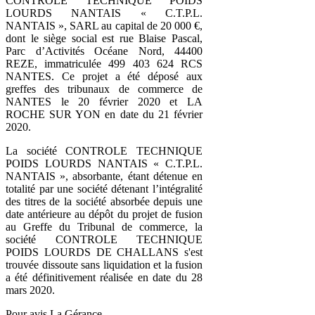
CONTROLE TECHNIQUE POIDS
LOURDS NANTAIS « C.T.P.L.
NANTAIS », SARL au capital de 20 000 €,
dont le siège social est rue Blaise Pascal,
Parc d’Activités Océane Nord, 44400
REZE, immatriculée 499 403 624 RCS
NANTES. Ce projet a été déposé aux
greffes des tribunaux de commerce de
NANTES le 20 février 2020 et LA
ROCHE SUR YON en date du 21 février
2020.
La société CONTROLE TECHNIQUE
POIDS LOURDS NANTAIS « C.T.P.L.
NANTAIS », absorbante, étant détenue en
totalité par une société détenant l’intégralité
des titres de la société absorbée depuis une
date antérieure au dépôt du projet de fusion
au Greffe du Tribunal de commerce, la
société CONTROLE TECHNIQUE
POIDS LOURDS DE CHALLANS s'est
trouvée dissoute sans liquidation et la fusion
a été définitivement réalisée en date du 28
mars 2020.
Pour avis La Gérance