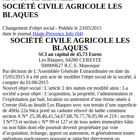
SOCIÉTÉ CIVILE AGRICOLE LES
BLAQUES
Changement d'objet social - Publiée le 23/05/2015
dans le journal
Haute-Provence Info (04)
SOCIÉTÉ CIVILE AGRICOLE LES
BLAQUES
SCI au capital de 45,73 Euros
Les Blaques, 04280 CERESTE
500909627 R.C.S. Manosque
Par décision de L'Assemblée Générale Extraordinaire en date du
15/05/2015 il a été pris acte de modifier l'objet social de la société, à
compter du 01/06/2015
Nouvel objet social : L’article 2 des statuts est modifié ainsi : La
société a pour objet : L’acquisition, la propriété, l’administration et
l’exploitation par bail, location ou autrement d’une ferme située à
Cereste (04) au lieudit Les Blaques avec son terrain d’une superficie
de 49Ha 22a 94ca porté au cadastre rénové de ladite commune
section A N* 25,38,40,41,54,67,68,70,77,78,95,96 et 219 ; section
3 N*73 et section c N* 99 et 127 et de tous autres immeubles bâtis
ou non bâtis dont elle pourrait devenir propriétaire par voie
d’acquisition, échange, apport ou autrement, et généralement toutes
opérations quelconques pouvant se rattacher directement ou