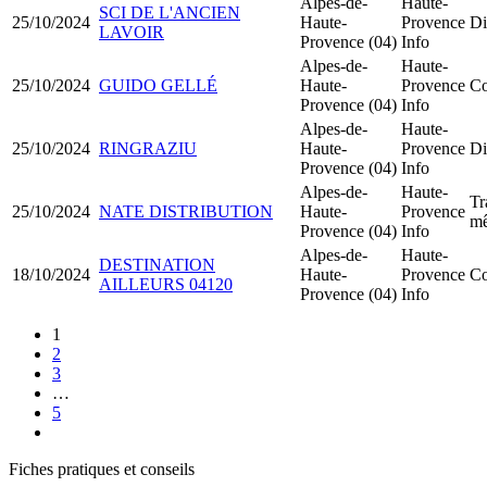
Alpes-de-
Haute-
SCI DE L'ANCIEN
25/10/2024
Haute-
Provence
Di
LAVOIR
Provence (04)
Info
Alpes-de-
Haute-
25/10/2024
GUIDO GELLÉ
Haute-
Provence
Co
Provence (04)
Info
Alpes-de-
Haute-
25/10/2024
RINGRAZIU
Haute-
Provence
Di
Provence (04)
Info
Alpes-de-
Haute-
Tr
25/10/2024
NATE DISTRIBUTION
Haute-
Provence
mê
Provence (04)
Info
Alpes-de-
Haute-
DESTINATION
18/10/2024
Haute-
Provence
Co
AILLEURS 04120
Provence (04)
Info
1
2
3
…
5
Fiches pratiques et conseils