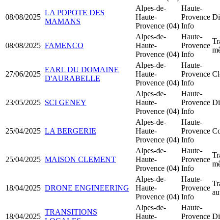
Alpes-de-
Haute-
LA POPOTE DES
08/08/2025
Haute-
Provence
Di
MAMANS
Provence (04)
Info
Alpes-de-
Haute-
Tr
08/08/2025
FAMENCO
Haute-
Provence
mê
Provence (04)
Info
Alpes-de-
Haute-
EARL DU DOMAINE
27/06/2025
Haute-
Provence
Cl
D'AURABELLE
Provence (04)
Info
Alpes-de-
Haute-
23/05/2025
SCI GENEY
Haute-
Provence
Di
Provence (04)
Info
Alpes-de-
Haute-
25/04/2025
LA BERGERIE
Haute-
Provence
Co
Provence (04)
Info
Alpes-de-
Haute-
Tr
25/04/2025
MAISON CLEMENT
Haute-
Provence
mê
Provence (04)
Info
Alpes-de-
Haute-
Tr
18/04/2025
DRONE ENGINEERING
Haute-
Provence
au
Provence (04)
Info
Alpes-de-
Haute-
TRANSITIONS
18/04/2025
Haute-
Provence
Di