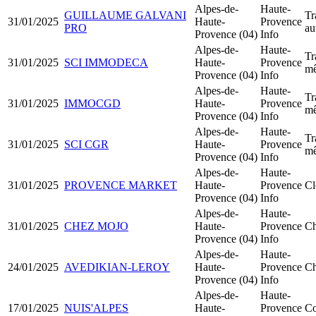
Alpes-de-
Haute-
GUILLAUME GALVANI
Tr
31/01/2025
Haute-
Provence
PRO
au
Provence (04)
Info
Alpes-de-
Haute-
Tr
31/01/2025
SCI IMMODECA
Haute-
Provence
mê
Provence (04)
Info
Alpes-de-
Haute-
Tr
31/01/2025
IMMOCGD
Haute-
Provence
mê
Provence (04)
Info
Alpes-de-
Haute-
Tr
31/01/2025
SCI CGR
Haute-
Provence
mê
Provence (04)
Info
Alpes-de-
Haute-
31/01/2025
PROVENCE MARKET
Haute-
Provence
Cl
Provence (04)
Info
Alpes-de-
Haute-
31/01/2025
CHEZ MOJO
Haute-
Provence
Ch
Provence (04)
Info
Alpes-de-
Haute-
24/01/2025
AVEDIKIAN-LEROY
Haute-
Provence
Ch
Provence (04)
Info
Alpes-de-
Haute-
17/01/2025
NUIS'ALPES
Haute-
Provence
Co