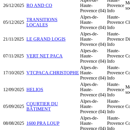
Alpes-de-
Haute-
Mo
26/12/2025
RO AND CO
Haute-
Provence
so
Provence (04)
Info
Alpes-de-
Haute-
TRANSITIONS
05/12/2025
Haute-
Provence
Cl
LOCALES
Provence (04)
Info
Alpes-de-
Haute-
21/11/2025
LE GRAND LOGIS
Haute-
Provence
Di
Provence (04)
Info
Alpes-de-
Haute-
07/11/2025
VERT NET PACA
Haute-
Provence
Co
Provence (04)
Info
Alpes-de-
Haute-
17/10/2025
VTCPACA.CHRISTOPHE
Haute-
Provence
Co
Provence (04)
Info
Alpes-de-
Haute-
Mo
12/09/2025
HELIOS
Haute-
Provence
so
Provence (04)
Info
Alpes-de-
Haute-
COURTIER DU
05/09/2025
Haute-
Provence
Co
BÂTIMENT
Provence (04)
Info
Alpes-de-
Haute-
08/08/2025
1600 PRA LOUP
Haute-
Provence
Co
Provence (04)
Info