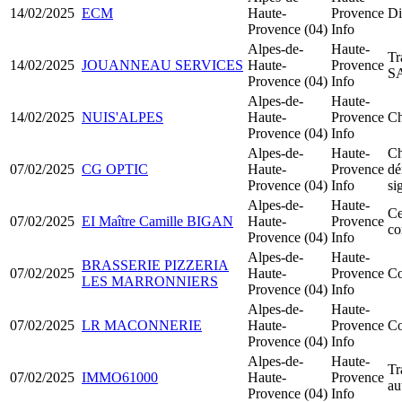
14/02/2025
ECM
Haute-
Provence
Di
Provence (04)
Info
Alpes-de-
Haute-
Tr
14/02/2025
JOUANNEAU SERVICES
Haute-
Provence
S
Provence (04)
Info
Alpes-de-
Haute-
14/02/2025
NUIS'ALPES
Haute-
Provence
Ch
Provence (04)
Info
Alpes-de-
Haute-
Ch
07/02/2025
CG OPTIC
Haute-
Provence
dé
Provence (04)
Info
si
Alpes-de-
Haute-
Ce
07/02/2025
EI Maître Camille BIGAN
Haute-
Provence
c
Provence (04)
Info
Alpes-de-
Haute-
BRASSERIE PIZZERIA
07/02/2025
Haute-
Provence
Co
LES MARRONNIERS
Provence (04)
Info
Alpes-de-
Haute-
07/02/2025
LR MACONNERIE
Haute-
Provence
Co
Provence (04)
Info
Alpes-de-
Haute-
Tr
07/02/2025
IMMO61000
Haute-
Provence
au
Provence (04)
Info