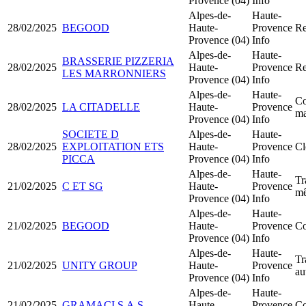
Provence (04)
Info
Alpes-de-
Haute-
28/02/2025
BEGOOD
Haute-
Provence
Re
Provence (04)
Info
Alpes-de-
Haute-
BRASSERIE PIZZERIA
28/02/2025
Haute-
Provence
Re
LES MARRONNIERS
Provence (04)
Info
Alpes-de-
Haute-
Co
28/02/2025
LA CITADELLE
Haute-
Provence
ma
Provence (04)
Info
SOCIETE D
Alpes-de-
Haute-
28/02/2025
EXPLOITATION ETS
Haute-
Provence
Cl
PICCA
Provence (04)
Info
Alpes-de-
Haute-
Tr
21/02/2025
C ET SG
Haute-
Provence
mê
Provence (04)
Info
Alpes-de-
Haute-
21/02/2025
BEGOOD
Haute-
Provence
Co
Provence (04)
Info
Alpes-de-
Haute-
Tr
21/02/2025
UNITY GROUP
Haute-
Provence
au
Provence (04)
Info
Alpes-de-
Haute-
21/02/2025
GRAMACI S.A.S
Haute-
Provence
Co