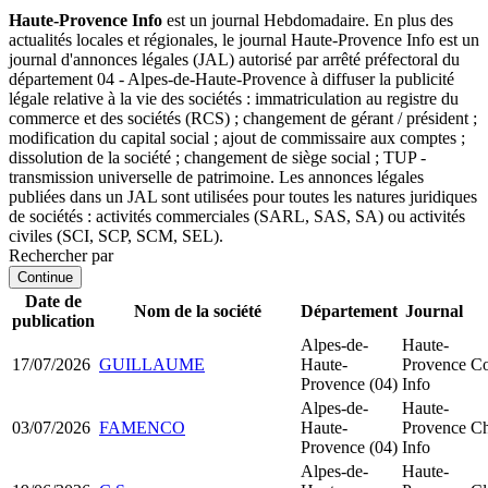
Haute-Provence Info
est un journal Hebdomadaire. En plus des
actualités locales et régionales, le journal Haute-Provence Info est un
journal d'annonces légales (JAL) autorisé par arrêté préfectoral du
département 04 - Alpes-de-Haute-Provence à diffuser la publicité
légale relative à la vie des sociétés : immatriculation au registre du
commerce et des sociétés (RCS) ; changement de gérant / président ;
modification du capital social ; ajout de commissaire aux comptes ;
dissolution de la société ; changement de siège social ; TUP -
transmission universelle de patrimoine. Les annonces légales
publiées dans un JAL sont utilisées pour toutes les natures juridiques
de sociétés : activités commerciales (SARL, SAS, SA) ou activités
civiles (SCI, SCP, SCM, SEL).
Rechercher par
Continue
Date de
Nom de la société
Département
Journal
publication
Alpes-de-
Haute-
17/07/2026
GUILLAUME
Haute-
Provence
Co
Provence (04)
Info
Alpes-de-
Haute-
03/07/2026
FAMENCO
Haute-
Provence
Ch
Provence (04)
Info
Alpes-de-
Haute-