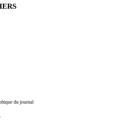
IERS
phique du journal
L