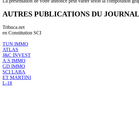
La présentation de votre annonce peut varier selon la composition gra
AUTRES PUBLICATIONS DU JOURNA
Tribuca.net
en Constitution SCI
TUN IMMO
ATLAS
J&C INVEST
A.S IMMO
GD IMMO
SCI LABA
ET MARTINI
L-18