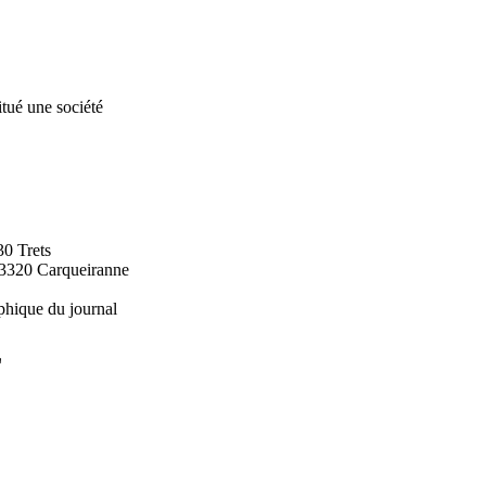
tué une société
0 Trets
83320 Carqueiranne
phique du journal
L