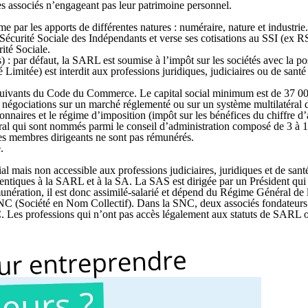
les associés n’engageant pas leur patrimoine personnel.
me par les apports de différentes natures : numéraire, nature et industrie.
Sécurité Sociale des Indépendants et verse ses cotisations au SSI (ex RSI) ;
ité Sociale.
s) : par défaut, la SARL est soumise à l’impôt sur les sociétés avec la po
 Limitée) est interdit aux professions juridiques, judiciaires ou de sant
 et suivants du Code du Commerce. Le capital social minimum est de 37
 négociations sur un marché réglementé ou sur un système multilatéral 
onnaires et le régime d’imposition (impôt sur les bénéfices du chiffre 
éral qui sont nommés parmi le conseil d’administration composé de 3 à 
res membres dirigeants ne sont pas rémunérés.
.
 mais non accessible aux professions judiciaires, juridiques et de santé. 
identiques à la SARL et à la SA. La SAS est dirigée par un Président qui
nération, il est donc assimilé-salarié et dépend du Régime Général de l
 SNC (Société en Nom Collectif). Dans la SNC, deux associés fondateurs
C. Les professions qui n’ont pas accès légalement aux statuts de SARL 