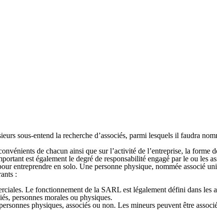
lusieurs sous-entend la recherche d’associés, parmi lesquels il faudra 
nconvénients de chacun ainsi que sur l’activité de l’entreprise, la forme d
important est également le degré de responsabilité engagé par le ou les as
r entreprendre en solo. Une personne physique, nommée associé unique,
rants :
merciales. Le fonctionnement de la SARL est légalement défini dans les
és, personnes morales ou physiques.
personnes physiques, associés ou non. Les mineurs peuvent être associé