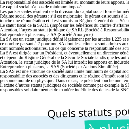
La responsabilité des associés est limitée au montant de leurs apports, 
Le capital social n’a pas de minimum imposé.
Les parts sociales résultent de la division du capital social formé lui-mê
Régime social des gérants : s’il est majoritaire, le gérant est soumis à la 
touche une rémunération et il est soumis au Régime Général de la Sécur
Le statut fiscal de la SARL (impôt sur les bénéfices du chiffre d’affaire
Attention, l’accès au statut juridique de SARL (Société à Responsabilité
Entreprendre à plusieurs, la SA (Société Anonyme)
La SA est un statut juridique défini légalement par les articles L225
ce nombre passant à 7 pour une SA dont les actions « sont admises aux
sont nommés actionnaires. En ce qui concerne la responsabilité des acti
La SA est dirigée par un Président, et éventuellement un directeur gén
et dépend du Régime Général de la Sécurité Sociale tandis que les aut
Attention, le statut juridique de la SA lui interdit les apports en industrie
Entreprendre à plusieurs, la SAS (Société par Actions Simplifiée)
La SAS est une structure de société sans limite minimum de capital social
responsabilité des associés et des dirigeants et le régime d’impôt sont 
personne morale ou physique. Dans ce cas, le président touche une rému
Il existe d’autres statuts juridiques de sociétés comme par exemple la
responsables solidairement et de manière indéfinie des dettes de la SN