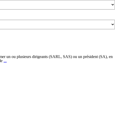
nommer un ou plusieurs dirigeants (SARL, SAS) ou un président (SA), en
Entreprendre
 de
...
à
plusieurs,
quel
statut
juridique
choisir
?