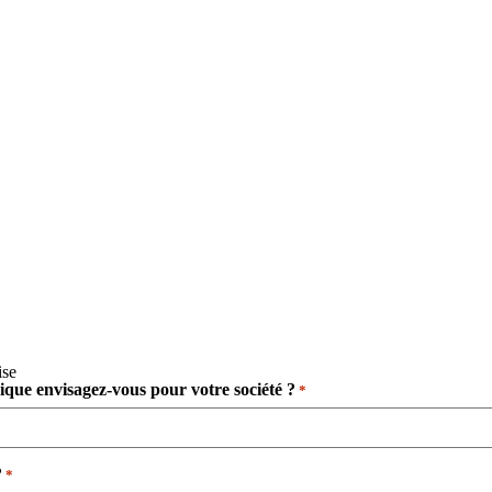
ise
dique envisagez-vous pour votre société ?
*
​
*