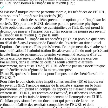
l’EURL sont soumis à l
’impôt sur le revenu
(IR) ;
Si
l’associé unique est une personne morale
, les bénéfices de l’EURL
sont soumis à
l’impôt sur les sociétés
(IS).
En France,
le droit des sociétés prévoit une option pour l’impôt sur les
sociétés (IS) pour une EURL détenue par une personne physique
.
Cette
option est irrévocable,
ce qui signifie que l’EURL qui prend la
décision de passer à l’imposition sur les sociétés ne pourra pas revenir
à l’impôt sur le revenu (IR) par la suite.
La
renonciation à l’Impôt sur les sociétés (IS) n’est possible que dans
un délai de 5 ans à compter de l’année de l’exercice au titre duquel
l’option a été exercée
. Plus précisément, l’entrepreneur devra adresser
une notification à l’administration fiscale avant la fin du mois précédant
la date limite de paiement du premier versement d’acompte d’IS du
5ème exercice suivant celui au titre duquel l’option a été exercée.
Par ailleurs, dans la limite de certains seuils (chiffre d’affaires
notamment, mais aussi TVA), l’EURL détenue par un associé unique
peut bénéficier du régime de la micro-entreprise.
IR ou IS,
quel est le bon choix pour l’imposition des bénéfices d’une
l’
EURL ?
Pour
faire le bon choix entre Impôt sur les sociétés (IS) et impôts sur
les revenus (IR), l’associé unique de la société s’appuie sur le bilan
prévisionnel
qui prend en compte les apports de l’associé unique
créateur de l’EURL, les recettes de l’activité, les dépenses liées aux
fournisseurs et les frais de fonctionnement de l’entreprise en EURL.
Ce bilan prévisionnel est un document qui permet de
faire une
estimation réaliste des résultats comptables de l’EURL
et donc