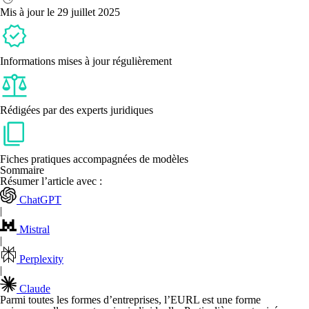
d’imposi
Mis à jour le 29 juillet 2025
d’une
EURL
?
Informations mises à jour régulièrement
Rédigées par des experts juridiques
Fiches pratiques accompagnées de modèles
Sommaire
Résumer l’article avec :
ChatGPT
|
Mistral
|
Perplexity
|
Claude
Parmi toutes les formes d’entreprises,
l’EURL est une forme