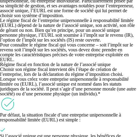
unipersonnelle
, ou entreprise individuelle. Particulièrement prisée par
sa simplicité de gestion, et ses avantages notables pour l’entrepreneur,
associé unique,
l’EURL est une forme de société qui lui permet de
choisir son système d’imposition.
Le régime fiscal de l’entreprise unipersonnelle à responsabilité limitée
(EURL)
dépend de la nature de l’associé unique, son activité, son rôle
de gérant ou non
. Bien qu’en principe, pour un associé unique
personne physique, l’EURL soit soumise à l’impôt sur le revenu (IR),
l’option de l’impôt sur les sociétés (IS) reste ouverte.
Pour connaître le régime fiscal qui vous concerne – soit l’impôt sur le
revenu soit l’impôt sur les sociétés, vous devez donc prendre en
compte les caractéristiques précises de votre entreprise exploitée en
EURL.
Régime
fiscal
en fonction de la nature de l’associé unique
Choisir son régime fiscal intervient dès l’étape de création de
l’entreprise, lors de la déclaration du régime d’imposition choisi.
Lorsque vous créez votre entreprise unipersonnelle à responsabilité
limitée ou (EURL),
l’associé unique est nommé dans les statuts
juridiques de la société
. Il peut s’agir d’une
personne morale
(une autre
société) ou
d’une personne physique
(un individu).*
Par défaut, la situation fiscale d’une entreprise unipersonnelle à
responsabilité limitée (EURL) est simple :
Si
l’associé unique est une personne physique
, les bénéfices de