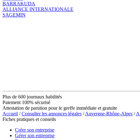
BARRAKUDA
ALLIANCE INTERNATIONALE
SAGEMIN
Plus de 600 journaux habilités
Paiement 100% sécurisé
Attestation de parution pour le greffe immédiate et gratuite
Accueil
/
Consulter les annonces légales
/
Auvergne-Rhône-Alpes
/
A
Fiches pratiques et conseils
Créer son entreprise
Gérer son entreprise