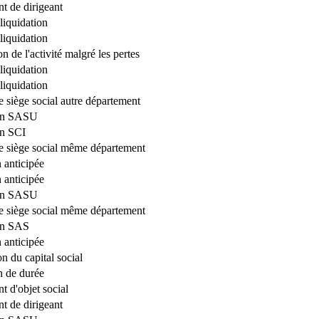
 de dirigeant
liquidation
liquidation
n de l'activité malgré les pertes
liquidation
liquidation
e siège social autre département
ion SASU
on SCI
de siège social même département
 anticipée
 anticipée
ion SASU
de siège social même département
on SAS
 anticipée
n du capital social
n de durée
 d'objet social
 de dirigeant