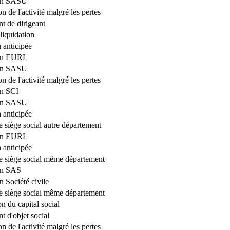
ion SASU
n de l'activité malgré les pertes
 de dirigeant
liquidation
 anticipée
ion EURL
ion SASU
n de l'activité malgré les pertes
on SCI
ion SASU
 anticipée
e siège social autre département
ion EURL
 anticipée
de siège social même département
on SAS
n Société civile
de siège social même département
n du capital social
 d'objet social
n de l'activité malgré les pertes