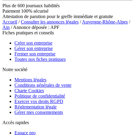
Plus de 600 journaux habilités
Paiement 100% sécurisé
Attestation de parution pour le greffe immédiate et gratuite
Accueil
/
Consulter les annonces légales
/
Auvergne-Rhône-Alpes
/
Ain
/ Annonce déposée : APF
Fiches pratiques et conseils
Créer son entreprise
Gérer son entreprise
Fermer son entreprise
Toutes nos fiches pratiques
Notre société
Mentions légales
Conditions générales de vente
Charte Cookies
Politique de confidentialité
Exercer vos droits RGPD
Réglementation légale
Gérer mes consentements
Accès rapides
Espace pro