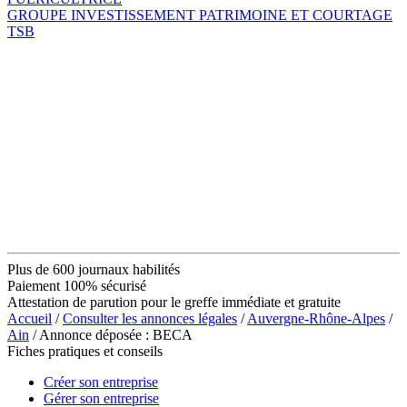
GROUPE INVESTISSEMENT PATRIMOINE ET COURTAGE
TSB
Plus de 600 journaux habilités
Paiement 100% sécurisé
Attestation de parution pour le greffe immédiate et gratuite
Accueil
/
Consulter les annonces légales
/
Auvergne-Rhône-Alpes
/
Ain
/ Annonce déposée : BECA
Fiches pratiques et conseils
Créer son entreprise
Gérer son entreprise