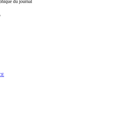
phique du journal
L
CE