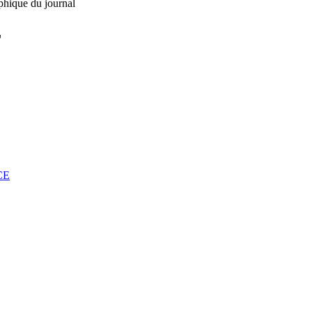
phique du journal
L
CE