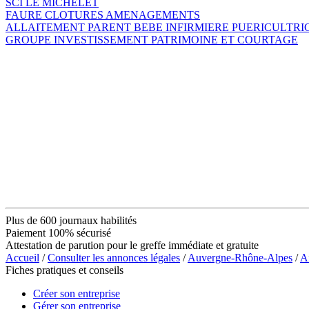
SCI LE MICHELET
FAURE CLOTURES AMENAGEMENTS
ALLAITEMENT PARENT BEBE INFIRMIERE PUERICULTRI
GROUPE INVESTISSEMENT PATRIMOINE ET COURTAGE
Plus de 600 journaux habilités
Paiement 100% sécurisé
Attestation de parution pour le greffe immédiate et gratuite
Accueil
/
Consulter les annonces légales
/
Auvergne-Rhône-Alpes
/
A
Fiches pratiques et conseils
Créer son entreprise
Gérer son entreprise