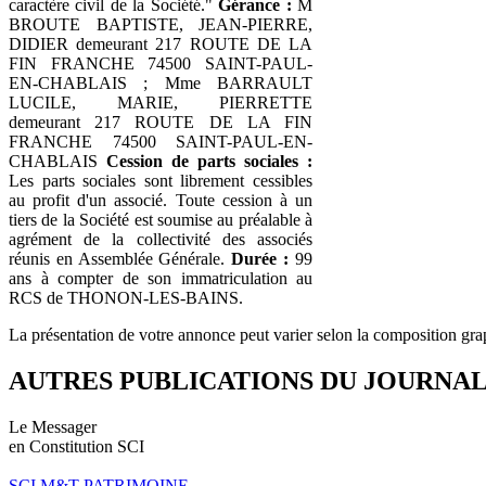
caractère civil de la Société."
Gérance :
M
BROUTE BAPTISTE, JEAN-PIERRE,
DIDIER demeurant 217 ROUTE DE LA
FIN FRANCHE 74500 SAINT-PAUL-
EN-CHABLAIS ; Mme BARRAULT
LUCILE, MARIE, PIERRETTE
demeurant 217 ROUTE DE LA FIN
FRANCHE 74500 SAINT-PAUL-EN-
CHABLAIS
Cession de parts sociales :
Les parts sociales sont librement cessibles
au profit d'un associé. Toute cession à un
tiers de la Société est soumise au préalable à
agrément de la collectivité des associés
réunis en Assemblée Générale.
Durée :
99
ans à compter de son immatriculation au
RCS de THONON-LES-BAINS.
La présentation de votre annonce peut varier selon la composition gra
AUTRES PUBLICATIONS DU JOURNA
Le Messager
en Constitution SCI
SCI M&T PATRIMOINE