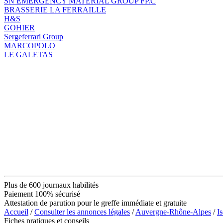
SN EMERGENCY MATERIAL GROUP FP.C
BRASSERIE LA FERRAILLE
H&S
GOHIER
Sergeferrari Group
MARCOPOLO
LE GALETAS
Plus de 600 journaux habilités
Paiement 100% sécurisé
Attestation de parution pour le greffe immédiate et gratuite
Accueil
/
Consulter les annonces légales
/
Auvergne-Rhône-Alpes
/
Is
Fiches pratiques et conseils