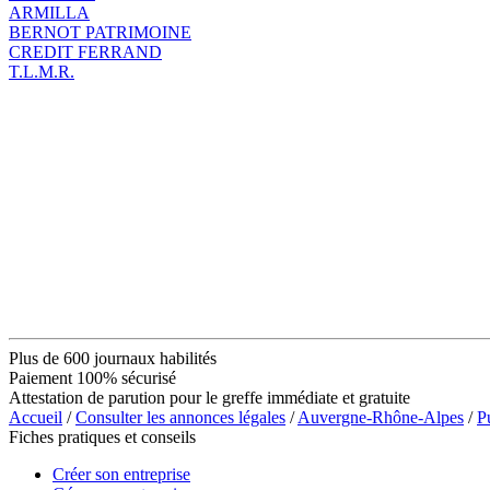
ARMILLA
BERNOT PATRIMOINE
CREDIT FERRAND
T.L.M.R.
Plus de 600 journaux habilités
Paiement 100% sécurisé
Attestation de parution pour le greffe immédiate et gratuite
Accueil
/
Consulter les annonces légales
/
Auvergne-Rhône-Alpes
/
P
Fiches pratiques et conseils
Créer son entreprise