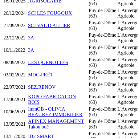
16/01/2025
AGRISOLAIRE
(63)
Agricole
Puy-de-Dôme
L'Auverg
26/12/2024
SCI LES FOUGOUX
(63)
Agricole
Puy-de-Dôme
L'Auverg
21/09/2023
SCI VAL D ALLIER
(63)
Agricole
Puy-de-Dôme
L'Auverg
22/12/2022
3A
(63)
Agricole
Puy-de-Dôme
L'Auverg
10/11/2022
3A
(63)
Agricole
Puy-de-Dôme
L'Auverg
08/09/2022
LES QUENOTTES
(63)
Agricole
Puy-de-Dôme
L'Auverg
03/02/2022
MDC-PRÊT
(63)
Agricole
Puy-de-Dôme
L'Auverg
22/07/2021
SEZ.RENOV
(63)
Agricole
KOPO FABRICATION
Puy-de-Dôme
L'Auverg
17/06/2021
BOIS
(63)
Agricole
ImmOB - OLIVIA
Puy-de-Dôme
L'Auverg
10/06/2021
BEAUREZ IMMOBILIER
(63)
Agricole
AFINEX MANAGEMENT
Puy-de-Dôme
L'Auverg
13/05/2021
Takoujoué
(63)
Agricole
Puy-de-Dôme
L'Auverg
13/11/2020
ID2 SMART