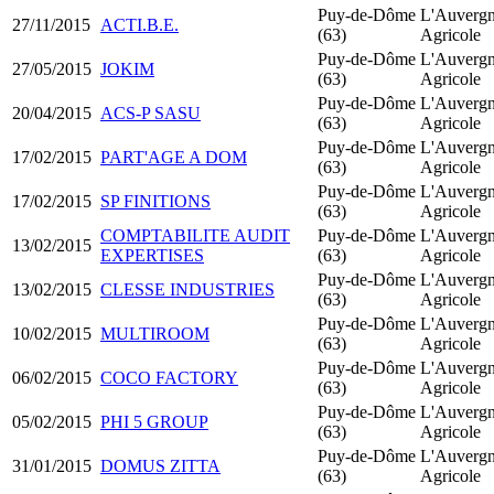
Puy-de-Dôme
L'Auverg
27/11/2015
ACTI.B.E.
(63)
Agricole
Puy-de-Dôme
L'Auverg
27/05/2015
JOKIM
(63)
Agricole
Puy-de-Dôme
L'Auverg
20/04/2015
ACS-P SASU
(63)
Agricole
Puy-de-Dôme
L'Auverg
17/02/2015
PART'AGE A DOM
(63)
Agricole
Puy-de-Dôme
L'Auverg
17/02/2015
SP FINITIONS
(63)
Agricole
COMPTABILITE AUDIT
Puy-de-Dôme
L'Auverg
13/02/2015
EXPERTISES
(63)
Agricole
Puy-de-Dôme
L'Auverg
13/02/2015
CLESSE INDUSTRIES
(63)
Agricole
Puy-de-Dôme
L'Auverg
10/02/2015
MULTIROOM
(63)
Agricole
Puy-de-Dôme
L'Auverg
06/02/2015
COCO FACTORY
(63)
Agricole
Puy-de-Dôme
L'Auverg
05/02/2015
PHI 5 GROUP
(63)
Agricole
Puy-de-Dôme
L'Auverg
31/01/2015
DOMUS ZITTA
(63)
Agricole