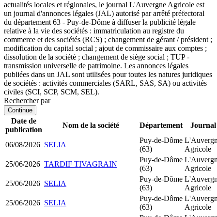
actualités locales et régionales, le journal L'Auvergne Agricole est
un journal d'annonces légales (JAL) autorisé par arrêté préfectoral
du département 63 - Puy-de-Dôme à diffuser la publicité légale
relative à la vie des sociétés : immatriculation au registre du
commerce et des sociétés (RCS) ; changement de gérant / président ;
modification du capital social ; ajout de commissaire aux comptes ;
dissolution de la société ; changement de siège social ; TUP -
transmission universelle de patrimoine. Les annonces légales
publiées dans un JAL sont utilisées pour toutes les natures juridiques
de sociétés : activités commerciales (SARL, SAS, SA) ou activités
civiles (SCI, SCP, SCM, SEL).
Rechercher par
Continue
Date de
Nom de la société
Département
Journal
publication
Puy-de-Dôme
L'Auverg
06/08/2026
SELIA
(63)
Agricole
Puy-de-Dôme
L'Auverg
25/06/2026
TARDIF TIVAGRAIN
(63)
Agricole
Puy-de-Dôme
L'Auverg
25/06/2026
SELIA
(63)
Agricole
Puy-de-Dôme
L'Auverg
25/06/2026
SELIA
(63)
Agricole