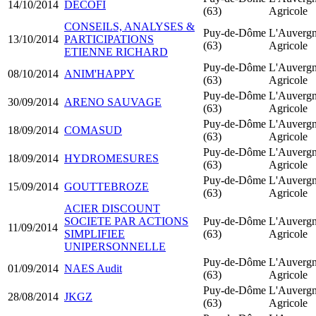
14/10/2014
DECOFI
(63)
Agricole
CONSEILS, ANALYSES &
Puy-de-Dôme
L'Auverg
13/10/2014
PARTICIPATIONS
(63)
Agricole
ETIENNE RICHARD
Puy-de-Dôme
L'Auverg
08/10/2014
ANIM'HAPPY
(63)
Agricole
Puy-de-Dôme
L'Auverg
30/09/2014
ARENO SAUVAGE
(63)
Agricole
Puy-de-Dôme
L'Auverg
18/09/2014
COMASUD
(63)
Agricole
Puy-de-Dôme
L'Auverg
18/09/2014
HYDROMESURES
(63)
Agricole
Puy-de-Dôme
L'Auverg
15/09/2014
GOUTTEBROZE
(63)
Agricole
ACIER DISCOUNT
SOCIETE PAR ACTIONS
Puy-de-Dôme
L'Auverg
11/09/2014
SIMPLIFIEE
(63)
Agricole
UNIPERSONNELLE
Puy-de-Dôme
L'Auverg
01/09/2014
NAES Audit
(63)
Agricole
Puy-de-Dôme
L'Auverg
28/08/2014
JKGZ
(63)
Agricole