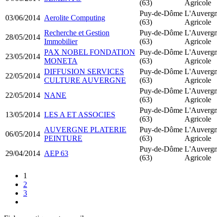
(63)
Agricole
Puy-de-Dôme
L'Auverg
03/06/2014
Aerolite Computing
(63)
Agricole
Recherche et Gestion
Puy-de-Dôme
L'Auverg
28/05/2014
Immobilier
(63)
Agricole
PAX NOBEL FONDATION
Puy-de-Dôme
L'Auverg
23/05/2014
MONETA
(63)
Agricole
DIFFUSION SERVICES
Puy-de-Dôme
L'Auverg
22/05/2014
CULTURE AUVERGNE
(63)
Agricole
Puy-de-Dôme
L'Auverg
22/05/2014
NANE
(63)
Agricole
Puy-de-Dôme
L'Auverg
13/05/2014
LES A ET ASSOCIES
(63)
Agricole
AUVERGNE PLATERIE
Puy-de-Dôme
L'Auverg
06/05/2014
PEINTURE
(63)
Agricole
Puy-de-Dôme
L'Auverg
29/04/2014
AEP 63
(63)
Agricole
1
2
3