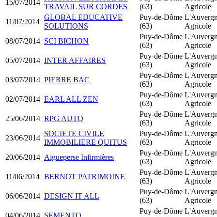
15/07/2014
TRAVAIL SUR CORDES
(63)
Agricole
GLOBAL EDUCATIVE
Puy-de-Dôme
L'Auverg
11/07/2014
SOLUTIONS
(63)
Agricole
Puy-de-Dôme
L'Auverg
08/07/2014
SCI BICHON
(63)
Agricole
Puy-de-Dôme
L'Auverg
05/07/2014
INTER AFFAIRES
(63)
Agricole
Puy-de-Dôme
L'Auverg
03/07/2014
PIERRE BAC
(63)
Agricole
Puy-de-Dôme
L'Auverg
02/07/2014
EARL ALL ZEN
(63)
Agricole
Puy-de-Dôme
L'Auverg
25/06/2014
RPG AUTO
(63)
Agricole
SOCIETE CIVILE
Puy-de-Dôme
L'Auverg
23/06/2014
IMMOBILIERE QUITUS
(63)
Agricole
Puy-de-Dôme
L'Auverg
20/06/2014
Aigueperse Infirmières
(63)
Agricole
Puy-de-Dôme
L'Auverg
11/06/2014
BERNOT PATRIMOINE
(63)
Agricole
Puy-de-Dôme
L'Auverg
06/06/2014
DESIGN IT ALL
(63)
Agricole
Puy-de-Dôme
L'Auverg
04/06/2014
SEMENTO