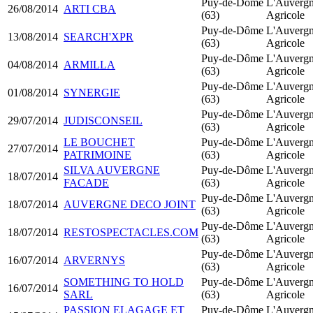
Puy-de-Dôme
L'Auverg
26/08/2014
ARTI CBA
(63)
Agricole
Puy-de-Dôme
L'Auverg
13/08/2014
SEARCH'XPR
(63)
Agricole
Puy-de-Dôme
L'Auverg
04/08/2014
ARMILLA
(63)
Agricole
Puy-de-Dôme
L'Auverg
01/08/2014
SYNERGIE
(63)
Agricole
Puy-de-Dôme
L'Auverg
29/07/2014
JUDISCONSEIL
(63)
Agricole
LE BOUCHET
Puy-de-Dôme
L'Auverg
27/07/2014
PATRIMOINE
(63)
Agricole
SILVA AUVERGNE
Puy-de-Dôme
L'Auverg
18/07/2014
FACADE
(63)
Agricole
Puy-de-Dôme
L'Auverg
18/07/2014
AUVERGNE DECO JOINT
(63)
Agricole
Puy-de-Dôme
L'Auverg
18/07/2014
RESTOSPECTACLES.COM
(63)
Agricole
Puy-de-Dôme
L'Auverg
16/07/2014
ARVERNYS
(63)
Agricole
SOMETHING TO HOLD
Puy-de-Dôme
L'Auverg
16/07/2014
SARL
(63)
Agricole
PASSION ELAGAGE ET
Puy-de-Dôme
L'Auverg