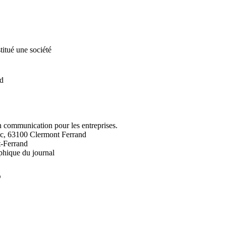
titué une société
nd
 en communication pour les entreprises.
dc, 63100 Clermont Ferrand
t-Ferrand
phique du journal
L