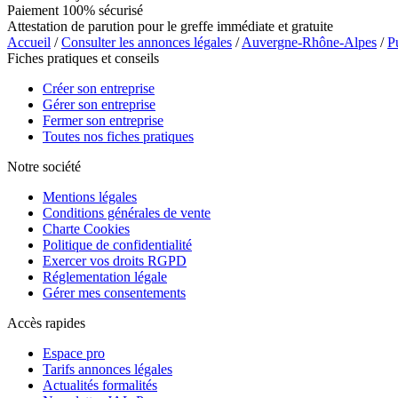
Paiement 100% sécurisé
Attestation de parution pour le greffe immédiate et gratuite
Accueil
/
Consulter les annonces légales
/
Auvergne-Rhône-Alpes
/
P
Fiches pratiques et conseils
Créer son entreprise
Gérer son entreprise
Fermer son entreprise
Toutes nos fiches pratiques
Notre société
Mentions légales
Conditions générales de vente
Charte Cookies
Politique de confidentialité
Exercer vos droits RGPD
Réglementation légale
Gérer mes consentements
Accès rapides
Espace pro
Tarifs annonces légales
Actualités formalités