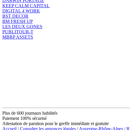
DARWIN PORTAGE
KEEP CALM CAPITAL
DIGITAL 4 WORK
BST DECOR
BM FRESH UP
LES DEUX GONES
PUBLITOUR-T
MBRP ASSETS
Plus de 600 journaux habilités
Paiement 100% sécurisé
Attestation de parution pour le greffe immédiate et gratuite
Accueil
/
Consulter les annonces légales
/
Auvergne-Rhône-Alpes
/
R