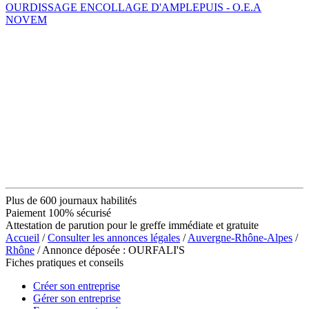
OURDISSAGE ENCOLLAGE D'AMPLEPUIS - O.E.A
NOVEM
Plus de 600 journaux habilités
Paiement 100% sécurisé
Attestation de parution pour le greffe immédiate et gratuite
Accueil
/
Consulter les annonces légales
/
Auvergne-Rhône-Alpes
/
Rhône
/ Annonce déposée : OURFALI'S
Fiches pratiques et conseils
Créer son entreprise
Gérer son entreprise