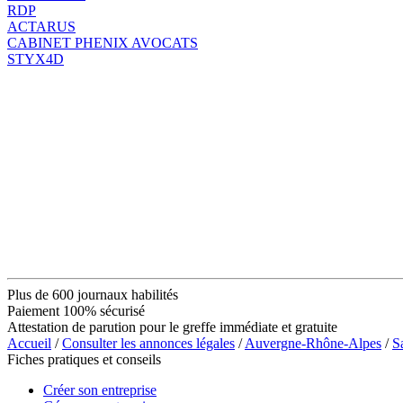
RDP
ACTARUS
CABINET PHENIX AVOCATS
STYX4D
Plus de 600 journaux habilités
Paiement 100% sécurisé
Attestation de parution pour le greffe immédiate et gratuite
Accueil
/
Consulter les annonces légales
/
Auvergne-Rhône-Alpes
/
S
Fiches pratiques et conseils
Créer son entreprise