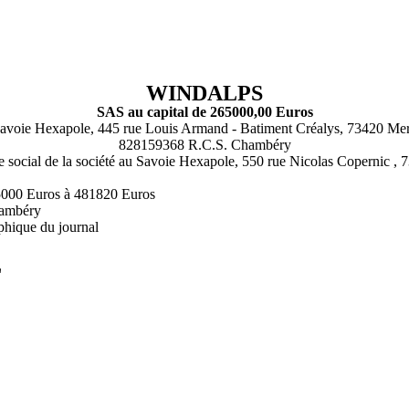
WINDALPS
SAS au capital de 265000,00 Euros
avoie Hexapole, 445 rue Louis Armand - Batiment Créalys, 73420 Me
828159368 R.C.S. Chambéry
iège social de la société au Savoie Hexapole, 550 rue Nicolas Copernic
 265000 Euros à 481820 Euros
hambéry
phique du journal
L