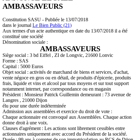
AMBASSAVEURS
Constitution SASU - Publiée le 13/07/2018
dans le journal
Le Bien Public (21)
Aux termes d'un acte authentique en date du 13/07/2018 il a été
constitué une société
Dénomination sociale :
AMBASSAVEURS
Siège social : 3 bd Eiffel , ZI de Longvic, 21600 Lonvic
Forme : SAS
Capital : 5000 Euros
Objet social : activités de marchand de biens et services, d'achat,
vente négoce en gros ou en détail, de produits d'épicerie, produits
frais, liquide et vins et alcool par tous moyens et sur tout support
notamment internet, par correspondance ou en magasin
Président : Monsieur Patrick Guillemin demeurant : 73 avenue de
Langres , 21000 Dijon
élu pour une durée indéterminée
Admission aux assemblées et exercice du droit de vote :
Chaque actionnaire est convoqué aux Assemblées. Chaque action
donne droit à une voix.
Clauses d'agrément : Les actions sont librement cessibles entre
actionnaires uniquement avec accord du Président de la société.
Durée : 99 ans à compter de son immatriculation au RCS de Dijon