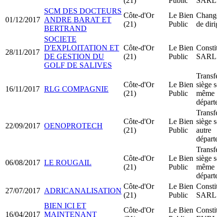
(21)
Public
SARL
SCM DES DOCTEURS
Côte-d'Or
Le Bien
Chang
01/12/2017
ANDRE BARAT ET
(21)
Public
de dir
BERTRAND
SOCIETE
D'EXPLOITATION ET
Côte-d'Or
Le Bien
Consti
28/11/2017
DE GESTION DU
(21)
Public
SARL
GOLF DE SALIVES
Transf
Côte-d'Or
Le Bien
siège s
16/11/2017
RLG COMPAGNIE
(21)
Public
même
départ
Transf
Côte-d'Or
Le Bien
siège s
22/09/2017
OENOPROTECH
(21)
Public
autre
départ
Transf
Côte-d'Or
Le Bien
siège s
06/08/2017
LE ROUGAIL
(21)
Public
même
départ
Côte-d'Or
Le Bien
Consti
27/07/2017
ADRICANALISATION
(21)
Public
SARL
BIEN ICI ET
Côte-d'Or
Le Bien
Consti
16/04/2017
MAINTENANT