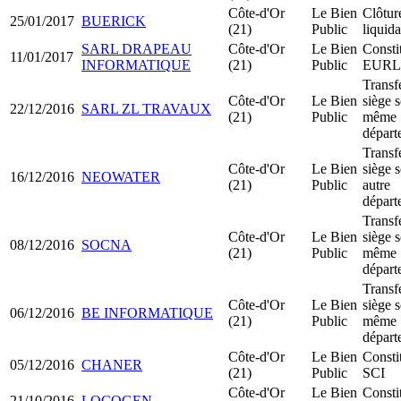
Côte-d'Or
Le Bien
Clôtur
25/01/2017
BUERICK
(21)
Public
liquida
SARL DRAPEAU
Côte-d'Or
Le Bien
Consti
11/01/2017
INFORMATIQUE
(21)
Public
EURL
Transf
Côte-d'Or
Le Bien
siège s
22/12/2016
SARL ZL TRAVAUX
(21)
Public
même
départ
Transf
Côte-d'Or
Le Bien
siège s
16/12/2016
NEOWATER
(21)
Public
autre
départ
Transf
Côte-d'Or
Le Bien
siège s
08/12/2016
SOCNA
(21)
Public
même
départ
Transf
Côte-d'Or
Le Bien
siège s
06/12/2016
BE INFORMATIQUE
(21)
Public
même
départ
Côte-d'Or
Le Bien
Consti
05/12/2016
CHANER
(21)
Public
SCI
Côte-d'Or
Le Bien
Consti
21/10/2016
LOCOGEN