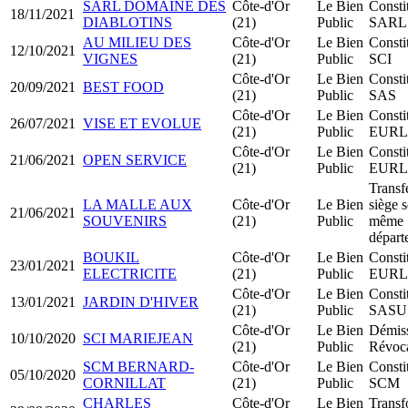
SARL DOMAINE DES
Côte-d'Or
Le Bien
Consti
18/11/2021
DIABLOTINS
(21)
Public
SARL
AU MILIEU DES
Côte-d'Or
Le Bien
Consti
12/10/2021
VIGNES
(21)
Public
SCI
Côte-d'Or
Le Bien
Consti
20/09/2021
BEST FOOD
(21)
Public
SAS
Côte-d'Or
Le Bien
Consti
26/07/2021
VISE ET EVOLUE
(21)
Public
EURL
Côte-d'Or
Le Bien
Consti
21/06/2021
OPEN SERVICE
(21)
Public
EURL
Transf
LA MALLE AUX
Côte-d'Or
Le Bien
siège s
21/06/2021
SOUVENIRS
(21)
Public
même
départ
BOUKIL
Côte-d'Or
Le Bien
Consti
23/01/2021
ELECTRICITE
(21)
Public
EURL
Côte-d'Or
Le Bien
Consti
13/01/2021
JARDIN D'HIVER
(21)
Public
SASU
Côte-d'Or
Le Bien
Démis
10/10/2020
SCI MARIEJEAN
(21)
Public
Révoc
SCM BERNARD-
Côte-d'Or
Le Bien
Consti
05/10/2020
CORNILLAT
(21)
Public
SCM
CHARLES
Côte-d'Or
Le Bien
Transf