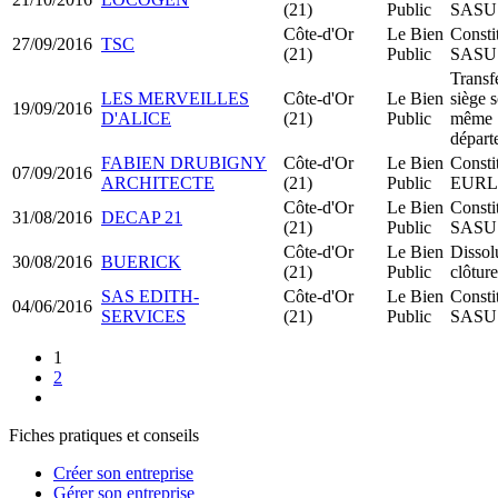
(21)
Public
SASU
Côte-d'Or
Le Bien
Consti
27/09/2016
TSC
(21)
Public
SASU
Transf
LES MERVEILLES
Côte-d'Or
Le Bien
siège s
19/09/2016
D'ALICE
(21)
Public
même
départ
FABIEN DRUBIGNY
Côte-d'Or
Le Bien
Consti
07/09/2016
ARCHITECTE
(21)
Public
EURL
Côte-d'Or
Le Bien
Consti
31/08/2016
DECAP 21
(21)
Public
SASU
Côte-d'Or
Le Bien
Dissol
30/08/2016
BUERICK
(21)
Public
clôture
SAS EDITH-
Côte-d'Or
Le Bien
Consti
04/06/2016
SERVICES
(21)
Public
SASU
1
2
Fiches pratiques et conseils
Créer son entreprise
Gérer son entreprise