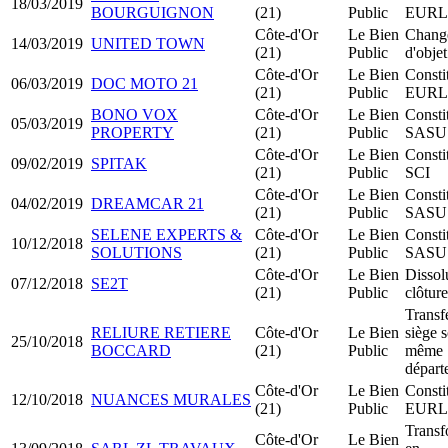
18/03/2019
BOURGUIGNON
(21)
Public
EURL
Côte-d'Or
Le Bien
Chang
14/03/2019
UNITED TOWN
(21)
Public
d'objet
Côte-d'Or
Le Bien
Consti
06/03/2019
DOC MOTO 21
(21)
Public
EURL
BONO VOX
Côte-d'Or
Le Bien
Consti
05/03/2019
PROPERTY
(21)
Public
SASU
Côte-d'Or
Le Bien
Consti
09/02/2019
SPITAK
(21)
Public
SCI
Côte-d'Or
Le Bien
Consti
04/02/2019
DREAMCAR 21
(21)
Public
SASU
SELENE EXPERTS &
Côte-d'Or
Le Bien
Consti
10/12/2018
SOLUTIONS
(21)
Public
SASU
Côte-d'Or
Le Bien
Dissol
07/12/2018
SE2T
(21)
Public
clôture
Transf
RELIURE RETIERE
Côte-d'Or
Le Bien
siège s
25/10/2018
BOCCARD
(21)
Public
même
départ
Côte-d'Or
Le Bien
Consti
12/10/2018
NUANCES MURALES
(21)
Public
EURL
Transf
Côte-d'Or
Le Bien