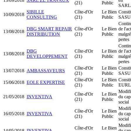
13/09/2018
SARL ZL TRAVAUX
en
(21)
Public
SARL
SIBILLE
Côte-d'Or
Le Bien
Consti
10/09/2018
CONSULTING
(21)
Public
SASU
Contin
DBG SMART REPAIR
Côte-d'Or
Le Bien
de l'ac
13/08/2018
DISTRIBUTION
(21)
Public
malgré
pertes
Contin
DBG
Côte-d'Or
Le Bien
de l'ac
13/08/2018
DEVELOPPEMENT
(21)
Public
malgré
pertes
Côte-d'Or
Le Bien
Consti
13/07/2018
AMBASSAVEURS
(21)
Public
SASU
Côte-d'Or
Le Bien
Consti
15/06/2018
EOLE EXPERTISE
(21)
Public
EURL
Modifi
Côte-d'Or
Le Bien
21/05/2018
INVENTIVA
du capi
(21)
Public
social
Modifi
Côte-d'Or
Le Bien
16/05/2018
INVENTIVA
du capi
(21)
Public
social
Modifi
Côte-d'Or
Le Bien
14/05/2018
INVENTIVA
du capi