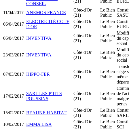
(21)
Public
EURL
CONSEIL
Côte-d'Or
Le Bien
Consti
11/04/2017
ANEMOS FRANCE
(21)
Public
SASU
ELECTRICITÉ COTE
Côte-d'Or
Le Bien
Consti
06/04/2017
D'OR
(21)
Public
EURL
Modifi
Côte-d'Or
Le Bien
06/04/2017
INVENTIVA
du capi
(21)
Public
social
Modifi
Côte-d'Or
Le Bien
23/03/2017
INVENTIVA
du capi
(21)
Public
social
Transf
Côte-d'Or
Le Bien
siège s
07/03/2017
HIPPO-FER
(21)
Public
même
départ
Contin
SARL LES P'TITS
Côte-d'Or
Le Bien
de l'ac
17/02/2017
POUSSINS
(21)
Public
malgré
pertes
Côte-d'Or
Le Bien
Consti
15/02/2017
BEAUNE HABITAT
(21)
Public
SARL
Côte-d'Or
Le Bien
Consti
10/02/2017
EMMA LISA
(21)
Public
SCI