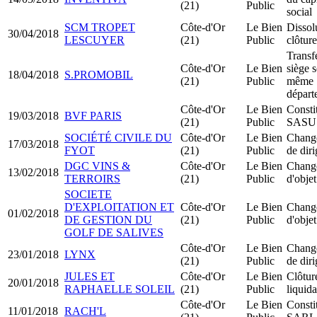
(21)
Public
social
SCM TROPET
Côte-d'Or
Le Bien
Dissol
30/04/2018
LESCUYER
(21)
Public
clôture
Transf
Côte-d'Or
Le Bien
siège s
18/04/2018
S.PROMOBIL
(21)
Public
même
départ
Côte-d'Or
Le Bien
Consti
19/03/2018
BVF PARIS
(21)
Public
SASU
SOCIÉTÉ CIVILE DU
Côte-d'Or
Le Bien
Chang
17/03/2018
FYOT
(21)
Public
de dir
DGC VINS &
Côte-d'Or
Le Bien
Chang
13/02/2018
TERROIRS
(21)
Public
d'objet
SOCIETE
D'EXPLOITATION ET
Côte-d'Or
Le Bien
Chang
01/02/2018
DE GESTION DU
(21)
Public
d'objet
GOLF DE SALIVES
Côte-d'Or
Le Bien
Chang
23/01/2018
LYNX
(21)
Public
de dir
JULES ET
Côte-d'Or
Le Bien
Clôtur
20/01/2018
RAPHAELLE SOLEIL
(21)
Public
liquida
Côte-d'Or
Le Bien
Consti
11/01/2018
RACH'L