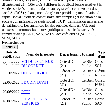
d'annonces légales (JAL) autorisé par arrêté préfectoral du
département 21 - Côte-d'Or à diffuser la publicité légale relative à la
vie des sociétés : immatriculation au registre du commerce et des
sociétés (RCS) ; changement de gérant / président ; modification du
capital social ; ajout de commissaire aux comptes ; dissolution de la
société ; changement de siège social ; TUP - transmission universelle
de patrimoine. Les annonces légales publiées dans un JAL sont
utilisées pour toutes les natures juridiques de sociétés : activités
commerciales (SARL, SAS, SA) ou activités civiles (SCI, SCP,
SCM, SEL).
Rechercher par
Continue
Date de
Typ
Nom de la société
Département
Journal
publication
d'a
SCI DU 23-25, RUE
Côte-d'Or
Le Bien
Consti
30/11/2022
DU CORNOT
(21)
Public
SCI
Côte-d'Or
Le Bien
Clôtur
05/10/2022
OPEN SERVICE
(21)
Public
liquida
Côte-d'Or
Le Bien
Consti
22/06/2022
LE COIN DIVIN
(21)
Public
EURL
Côte-d'Or
Le Bien
Consti
20/06/2022
FCTP
(21)
Public
SAS
L.E.A DRONES
Côte-d'Or
Le Bien
Consti
18/06/2022
SERVICES
(21)
Public
SAS