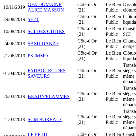
GFA DOMAINE
Côte-d'Or
Le Bien
Dissol
10/11/2019
ALICE MASSON
(21)
Public
clôture
Côte-d'Or
Le Bien
Clôtur
29/08/2019
SE2T
(21)
Public
liquida
Côte-d'Or
Le Bien
Consti
10/08/2019
SCI DES GUITES
(21)
Public
SCI
Côte-d'Or
Le Bien
Chang
24/06/2019
SASU DANAE
(21)
Public
d'objet
Côte-d'Or
Le Bien
Clôtur
21/06/2019
PS IMMO
(21)
Public
liquida
Transf
FAUBOURG DES
Côte-d'Or
Le Bien
siège s
01/04/2019
SAVEURS
(21)
Public
même
départ
Transf
Côte-d'Or
Le Bien
siège s
26/03/2019
BEAUN'FLAMMES
(21)
Public
même
départ
Transf
Côte-d'Or
Le Bien
siège s
21/03/2019
SCM BOREALE
(21)
Public
même
départ
LE PETIT
Côte-d'Or
Le Bien
Consti