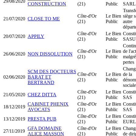
29/08/2020
CONSTRUCTION
(21)
Public
SARL 
Transf
Côte-d'Or
Le Bien
siège s
21/07/2020
CLOSE TO ME
(21)
Public
autre
départ
Côte-d'Or
Le Bien
Consti
20/07/2020
APPILY
(21)
Public
SASU
Contin
Côte-d'Or
Le Bien
de l'ac
26/06/2020
NON DISSOLUTION
(21)
Public
malgré
pertes
Chang
SCM DES DOCTEURS
Côte-d'Or
Le Bien
de la
02/06/2020
BARAT ET
(21)
Public
dénomi
BERTRAND
sociale
Côte-d'Or
Le Bien
Consti
21/05/2020
CHEZ DITTA
(21)
Public
SAS
CABINET PHENIX
Côte-d'Or
Le Bien
Consti
18/12/2019
AVOCATS
(21)
Public
SAS
Côte-d'Or
Le Bien
Consti
13/12/2019
PRESTA PUB
(21)
Public
EURL
GFA DOMAINE
Côte-d'Or
Le Bien
Chang
27/11/2019
ALICE MASSON
(21)
Public
de dir