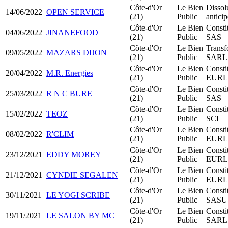
Côte-d'Or
Le Bien
Dissol
14/06/2022
OPEN SERVICE
(21)
Public
antici
Côte-d'Or
Le Bien
Consti
04/06/2022
JINANEFOOD
(21)
Public
SAS
Côte-d'Or
Le Bien
Transf
09/05/2022
MAZARS DIJON
(21)
Public
SARL 
Côte-d'Or
Le Bien
Consti
20/04/2022
M.R. Energies
(21)
Public
EURL
Côte-d'Or
Le Bien
Consti
25/03/2022
R N C BURE
(21)
Public
SAS
Côte-d'Or
Le Bien
Consti
15/02/2022
TEOZ
(21)
Public
SCI
Côte-d'Or
Le Bien
Consti
08/02/2022
R'CLIM
(21)
Public
EURL
Côte-d'Or
Le Bien
Consti
23/12/2021
EDDY MOREY
(21)
Public
EURL
Côte-d'Or
Le Bien
Consti
21/12/2021
CYNDIE SEGALEN
(21)
Public
EURL
Côte-d'Or
Le Bien
Consti
30/11/2021
LE YOGI SCRIBE
(21)
Public
SASU
Côte-d'Or
Le Bien
Consti
19/11/2021
LE SALON BY MC
(21)
Public
SARL