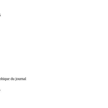
5
phique du journal
L