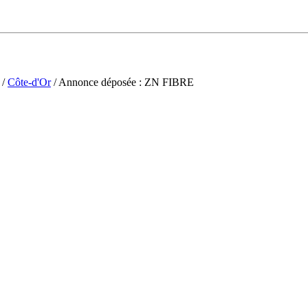
/
Côte-d'Or
/ Annonce déposée : ZN FIBRE