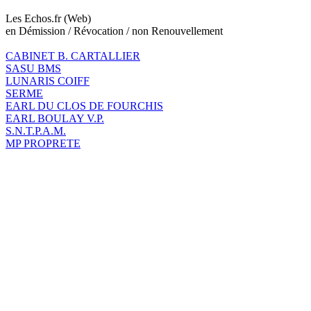
Les Echos.fr (Web)
en Démission / Révocation / non Renouvellement
CABINET B. CARTALLIER
SASU BMS
LUNARIS COIFF
SERME
EARL DU CLOS DE FOURCHIS
EARL BOULAY V.P.
S.N.T.P.A.M.
MP PROPRETE