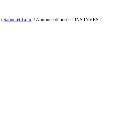
/
Saône-et-Loire
/ Annonce déposée : JNS INVEST