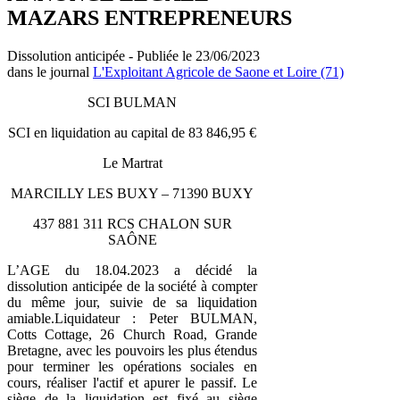
MAZARS ENTREPRENEURS
Dissolution anticipée - Publiée le 23/06/2023
dans le journal
L'Exploitant Agricole de Saone et Loire (71)
SCI BULMAN
SCI en liquidation au capital de 83 846,95 €
Le Martrat
MARCILLY LES BUXY – 71390 BUXY
437 881 311 RCS CHALON SUR
SAÔNE
L’AGE du 18.04.2023 a décidé la
dissolution anticipée de la société à compter
du même jour, suivie de sa liquidation
amiable.Liquidateur : Peter BULMAN,
Cotts Cottage, 26 Church Road, Grande
Bretagne, avec les pouvoirs les plus étendus
pour terminer les opérations sociales en
cours, réaliser l'actif et apurer le passif. Le
siège de la liquidation est fixé au siège