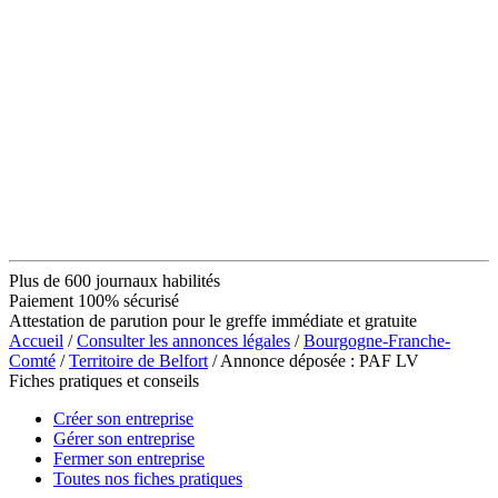
Plus de 600 journaux habilités
Paiement 100% sécurisé
Attestation de parution pour le greffe immédiate et gratuite
Accueil
/
Consulter les annonces légales
/
Bourgogne-Franche-
Comté
/
Territoire de Belfort
/ Annonce déposée : PAF LV
Fiches pratiques et conseils
Créer son entreprise
Gérer son entreprise
Fermer son entreprise
Toutes nos fiches pratiques