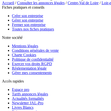
Accueil
/
Consulter les annonces légales
/
Centre-Val de Loire
/
Loir-
Fiches pratiques et conseils
Créer son entreprise
Gérer son entreprise
Fermer son entreprise
Toutes nos fiches pratiques
Notre société
Mentions légales
Conditions générales de vente
Charte Cookies
Politique de confidentialité
Exercer vos droits RGPD
Réglementation légale
Gérer mes consentements
Accès rapides
Espace pro
Tarifs annonces légales
Actualités formalités
Newsletter JAL-Pro
Livres Blancs