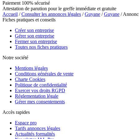
Paiement 100% sécurisé
Attestation de parution pour le greffe immédiate et gratuite
Accueil
/
Consulter les annonces légales
/
Guyane
/
Guyane
/ Annon
Fiches pratiques et conseils
Créer son entreprise
Gérer son entreprise
Fermer son entreprise
Toutes nos fiches pratiques
Notre société
Mentions légales
Conditions générales de vente
Charte Cookies
Politique de confidentialité
Exercer vos droits RGPD
Réglementation légale
Gérer mes consentements
Accès rapides
Espace pro
Tarifs annonces légales
Actualités formalités