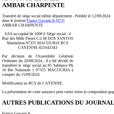
AMBAR CHARPENTE
Transfert de siège social même département - Publiée le 12/09/2024
dans le journal
France Guyane.fr (973)
AMBAR CHARPENTE
SAS au capital de 1000 € Siège social : 4
Rue des Mille Fleurs C/z M DOS SANTOS
Marinelson 97355 MACOURIA RCS
CAYENNE 821643343
Par décision de l'Assemblée Générale
Ordinaire du 20/08/2024 , il a été décidé de
transférer le siège social au 85 Sablance Pk
16 Rte Nationale 1 97355 MACOURIA à
compter du 15/09/2024
Modification au RCS de CAYENNE.
La présentation de votre annonce peut varier selon la composition gra
AUTRES PUBLICATIONS DU JOURNA
France Guyane.fr