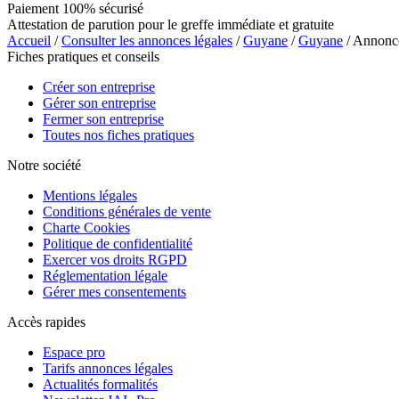
Paiement 100% sécurisé
Attestation de parution pour le greffe immédiate et gratuite
Accueil
/
Consulter les annonces légales
/
Guyane
/
Guyane
/ Annon
Fiches pratiques et conseils
Créer son entreprise
Gérer son entreprise
Fermer son entreprise
Toutes nos fiches pratiques
Notre société
Mentions légales
Conditions générales de vente
Charte Cookies
Politique de confidentialité
Exercer vos droits RGPD
Réglementation légale
Gérer mes consentements
Accès rapides
Espace pro
Tarifs annonces légales
Actualités formalités