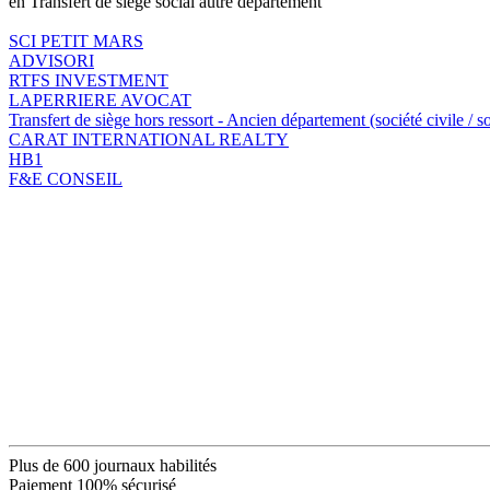
en Transfert de siège social autre département
SCI PETIT MARS
ADVISORI
RTFS INVESTMENT
LAPERRIERE AVOCAT
Transfert de siège hors ressort - Ancien département (société civile / 
CARAT INTERNATIONAL REALTY
HB1
F&E CONSEIL
Plus de 600 journaux habilités
Paiement 100% sécurisé