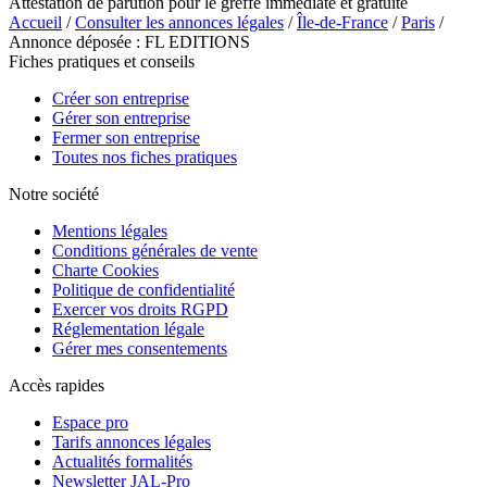
Attestation de parution pour le greffe immédiate et gratuite
Accueil
/
Consulter les annonces légales
/
Île-de-France
/
Paris
/
Annonce déposée : FL EDITIONS
Fiches pratiques et conseils
Créer son entreprise
Gérer son entreprise
Fermer son entreprise
Toutes nos fiches pratiques
Notre société
Mentions légales
Conditions générales de vente
Charte Cookies
Politique de confidentialité
Exercer vos droits RGPD
Réglementation légale
Gérer mes consentements
Accès rapides
Espace pro
Tarifs annonces légales
Actualités formalités
Newsletter JAL-Pro